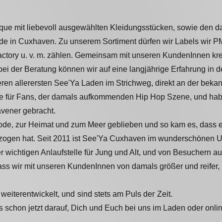
utique mit liebevoll ausgewählten Kleidungsstücken, sowie de
de in Cuxhaven.
Zu unserem Sortiment dürfen wir Labels wir 
actory u. v. m. zählen.
Gemeinsam mit unseren KundenInnen kreier
bei der
Beratung können wir auf eine langjährige Erfahrung in 
ren allerersten
See'Ya Laden im Strichweg, direkt an der beka
e für Fans,
der damals aufkommenden Hip Hop Szene, und haben 
avener gebracht.
 Mode, zur Heimat und zum Meer geblieben und so kam es, dass 
zogen hat.
Seit 2011 ist See'Ya Cuxhaven im wunderschönen U
er wichtigen
Anlaufstelle für Jung und Alt, und von Besuchern 
ass wir mit unseren
KundenInnen von damals größer und reifer, 
 weiterentwickelt,
und sind stets am Puls der Zeit.
 schon jetzt darauf
, Dich und Euch bei uns im Laden oder onl